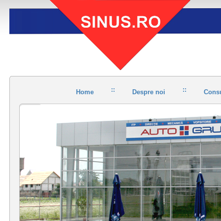
::
::
Home
Despre noi
Consu